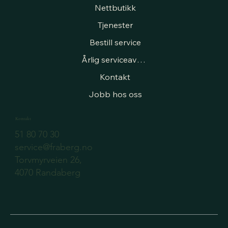
Nettbutikk
Tjenester
Bestill service
Årlig serviceavtale
Kontakt
Jobb hos oss
Kontakt
51 80 70 30
service@fraberg.no
Torvmyrveien 26,
4070 Randaberg