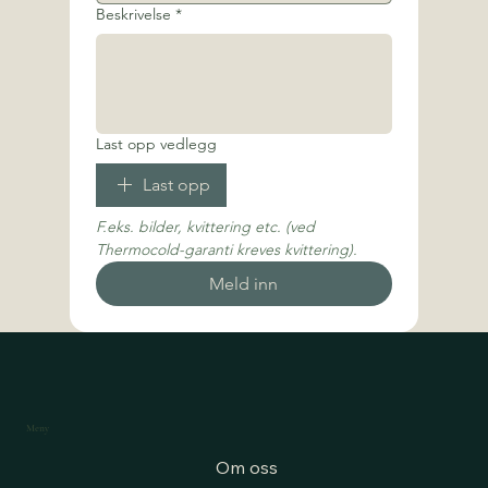
Beskrivelse
*
Last opp vedlegg
Last opp
F.eks. bilder, kvittering etc. (ved 
Thermocold-garanti kreves kvittering).
Meld inn
Meny
Om oss