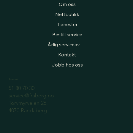
Om oss
Nettbutikk
Tjenester
Bestill service
Årlig serviceavtale
Kontakt
Jobb hos oss
Kontakt
51 80 70 30
service@fraberg.no
Torvmyrveien 26,
4070 Randaberg