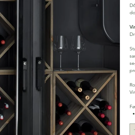
D6
do
Vi
Dr
St
sa
se
pr
Ro
Vi
Fø