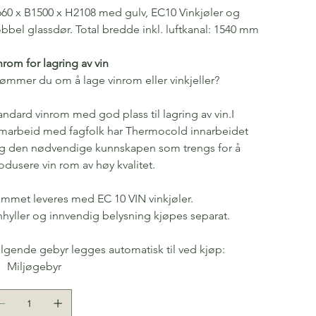
60 x B1500 x H2108 med gulv, EC10 Vinkjøler og
bbel glassdør. Total bredde inkl. luftkanal: 1540 mm
nrom for lagring av vin
ømmer du om å lage vinrom eller vinkjeller?
andard vinrom med god plass til lagring av vin.I
marbeid med fagfolk har Thermocold innarbeidet
g den nødvendige kunnskapen som trengs for å
odusere vin rom av høy kvalitet.
mmet leveres med EC 10 VIN vinkjøler.
nhyller og innvendig belysning kjøpes separat.
lgende gebyr legges automatisk til ved kjøp:
Miljøgebyr