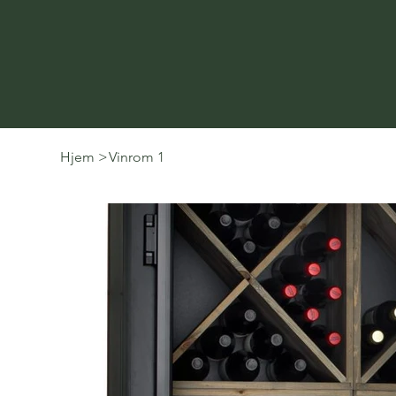
Hjem
>
Vinrom 1