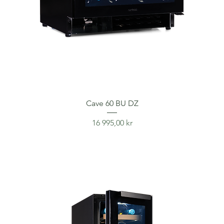
Cave 60 BU DZ
Price
16 995,00 kr