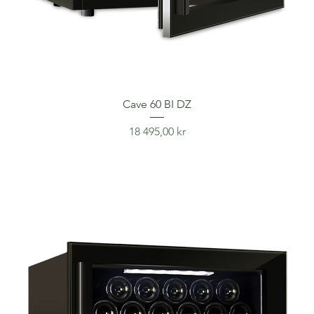
Cave 60 BI DZ
Price
18 495,00 kr