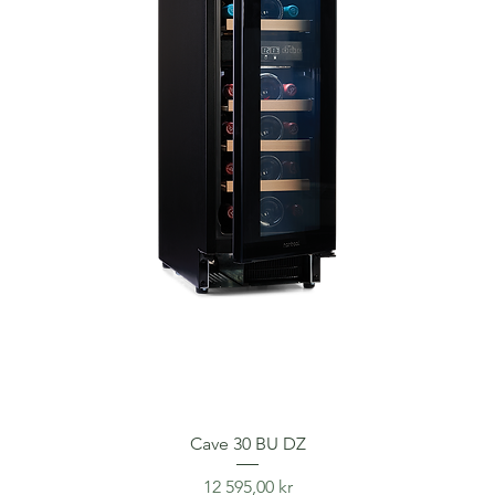
Cave 30 BU DZ
Price
12 595,00 kr