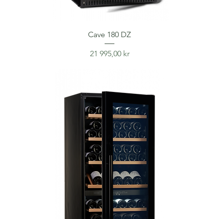
Cave 180 DZ
Price
21 995,00 kr