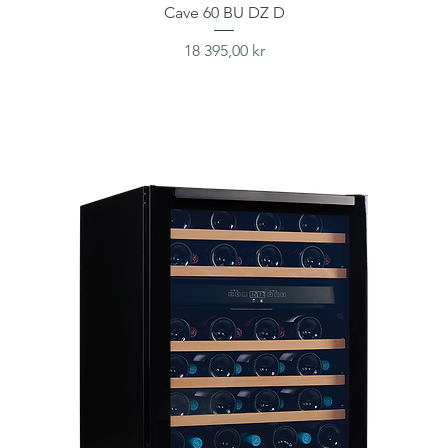
Cave 60 BU DZ D
Price
18 395,00 kr