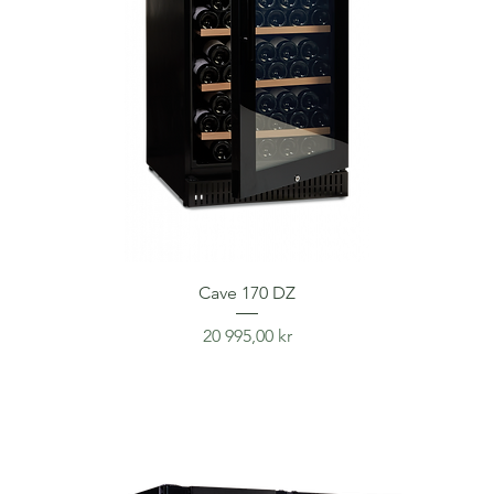
Cave 170 DZ
Price
20 995,00 kr